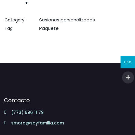
Sesiones personalizadas
Category:
Paquete
Tag:
USD
Contacto
(773) 696 11 79
smora@soyfamilia.com